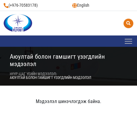
(+976-70583178)
English
Аюултай болон гамшигт үзэгдлийн
мэдээлэл
НҮҮР
ЦАГ ҮЕИЙН МЭДЭЭЛЭЛ
АЮУЛТАЙ БОЛОН ГАМШИГТ ҮЗЭГДЛИЙН МЭДЭЭЛЭЛ
Мэдээлэл шинэчлэгдэж байна.