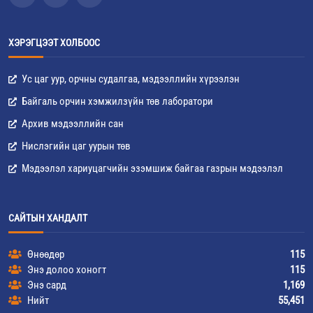
ХЭРЭГЦЭЭТ ХОЛБООС
Ус цаг уур, орчны судалгаа, мэдээллийн хүрээлэн
Байгаль орчин хэмжилзүйн төв лаборатори
Архив мэдээллийн сан
Нислэгийн цаг уурын төв
Мэдээлэл хариуцагчийн эзэмшиж байгаа газрын мэдээлэл
САЙТЫН ХАНДАЛТ
Өнөөдөр
115
Энэ долоо хоногт
115
Энэ сард
1,169
Нийт
55,451