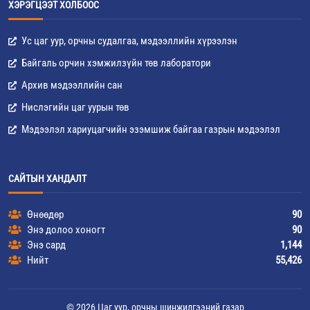
ХЭРЭГЦЭЭТ ХОЛБООС
Ус цаг уур, орчны судалгаа, мэдээллийн хүрээлэн
Байгаль орчин хэмжилзүйн төв лаборатори
Архив мэдээллийн сан
Нислэгийн цаг уурын төв
Мэдээлэл хариуцагчийн эзэмшиж байгаа газрын мэдээлэл
САЙТЫН ХАНДАЛТ
Өнөөдөр
90
Энэ долоо хоногт
90
Энэ сард
1,144
Нийт
55,426
© 2026 Цаг уур, орчны шинжилгээний газар