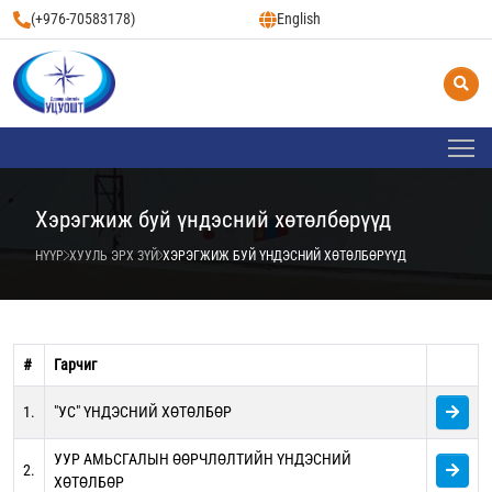
(+976-70583178)
English
Хэрэгжиж буй үндэсний хөтөлбөрүүд
НҮҮР
ХУУЛЬ ЭРХ ЗҮЙ
ХЭРЭГЖИЖ БУЙ ҮНДЭСНИЙ ХӨТӨЛБӨРҮҮД
#
Гарчиг
1.
"УС" ҮНДЭСНИЙ ХӨТӨЛБӨР
УУР АМЬСГАЛЫН ӨӨРЧЛӨЛТИЙН ҮНДЭСНИЙ
2.
ХӨТӨЛБӨР