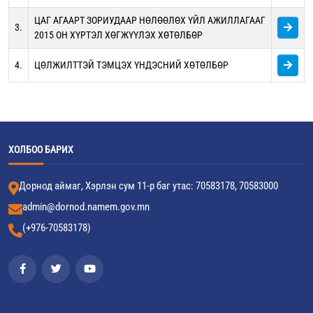
ЦАГ АГААРТ ЗОРИУДААР НӨЛӨӨЛӨХ ҮЙЛ АЖИЛЛАГААГ
3.
2015 ОН ХҮРТЭЛ ХӨГЖҮҮЛЭХ ХӨТӨЛБӨР
4.
ЦӨЛЖИЛТТЭЙ ТЭМЦЭХ ҮНДЭСНИЙ ХӨТӨЛБӨР
ХОЛБОО БАРИХ
Дорнод аймаг, Хэрлэн сум 11-р баг утас: 70583178, 70583000
admin@dornod.namem.gov.mn
(+976-70583178)