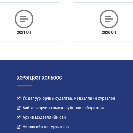
2021 ОН
2026 ОН
ХЭРЭГЦЭЭТ ХОЛБООС
Ус цаг уур, орчны судалгаа, мэдээллийн хүрээлэн
Байгаль орчин хэмжилзүйн төв лаборатори
Архив мэдээллийн сан
Нислэгийн цаг уурын төв