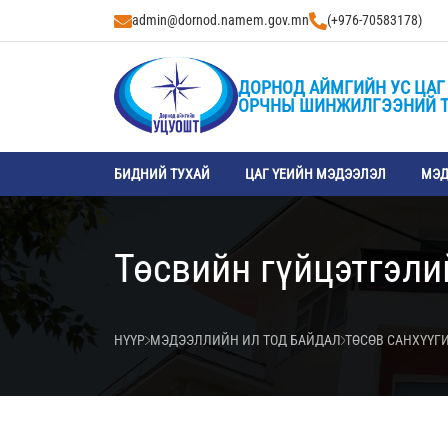
admin@dornod.namem.gov.mn
(+976-70583178)
ДОРНОД АЙМГИЙН УС ЦАГ
ОРЧНЫ ШИНЖИЛГЭЭНИЙ 
БИДНИЙ ТУХАЙ
ЦАГ ҮЕИЙН МЭДЭЭЛЭЛ
МЭД
Төсвийн гүйцэтгэли
НҮҮР
МЭДЭЭЛЛИЙН ИЛ ТОД БАЙДАЛ
ТӨСӨВ САНХҮҮГ