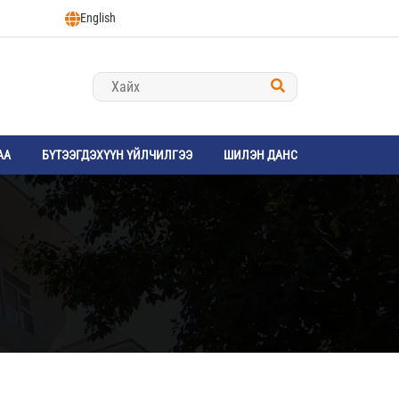
English
АА
БҮТЭЭГДЭХҮҮН ҮЙЛЧИЛГЭЭ
ШИЛЭН ДАНС