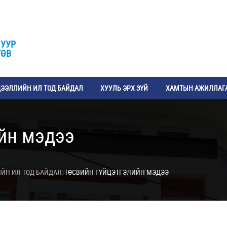
 УУР
ТӨВ
ЭЭЛЛИЙН ИЛ ТОД БАЙДАЛ
ХУУЛЬ ЭРХ ЗҮЙ
ХАМТЫН АЖИЛЛАГ
йн мэдээ
ИЙН ИЛ ТОД БАЙДАЛ
ТӨСВИЙН ГҮЙЦЭТГЭЛИЙН МЭДЭЭ