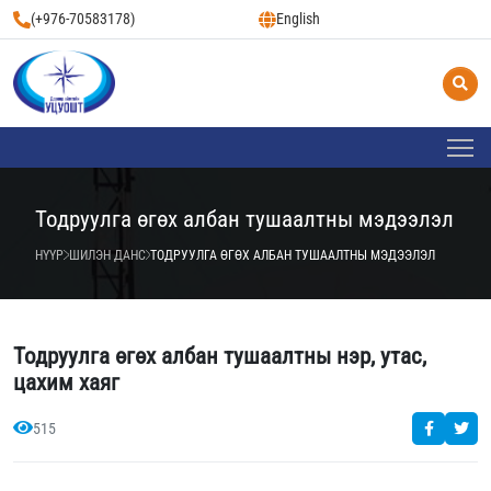
(+976-70583178)
English
Тодруулга өгөх албан тушаалтны мэдээлэл
НҮҮР
ШИЛЭН ДАНС
ТОДРУУЛГА ӨГӨХ АЛБАН ТУШААЛТНЫ МЭДЭЭЛЭЛ
Тодруулга өгөх албан тушаалтны нэр, утас,
цахим хаяг
515