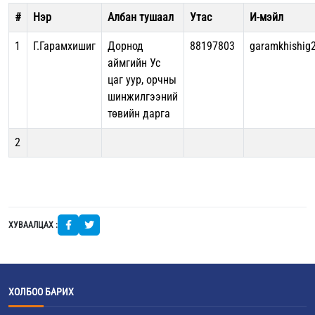
#
Нэр
Албан тушаал
Утас
И-мэйл
1
Г.Гарамхишиг
Дорнод
88197803
garamkhishig
аймгийн Ус
цаг уур, орчны
шинжилгээний
төвийн дарга
2
ХУВААЛЦАХ :
ХОЛБОО БАРИХ