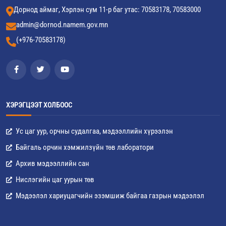
Дорнод аймаг, Хэрлэн сум 11-р баг утас: 70583178, 70583000
admin@dornod.namem.gov.mn
(+976-70583178)
ХЭРЭГЦЭЭТ ХОЛБООС
Ус цаг уур, орчны судалгаа, мэдээллийн хүрээлэн
Байгаль орчин хэмжилзүйн төв лаборатори
Архив мэдээллийн сан
Нислэгийн цаг уурын төв
Мэдээлэл хариуцагчийн эзэмшиж байгаа газрын мэдээлэл