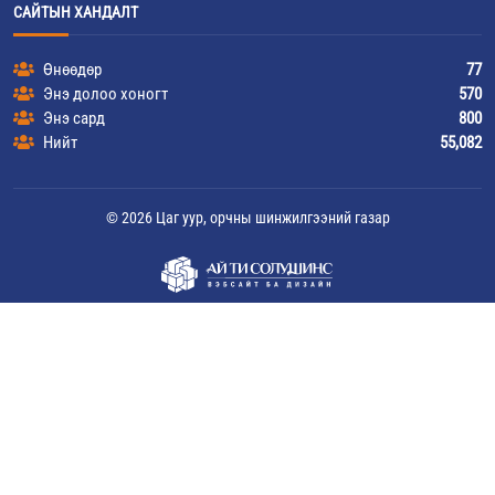
САЙТЫН ХАНДАЛТ
Өнөөдөр
77
Энэ долоо хоногт
570
Энэ сард
800
Нийт
55,082
© 2026 Цаг уур, орчны шинжилгээний газар