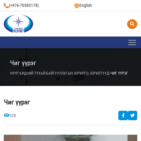
(+976-70583178)
English
Чиг үүрэг
НҮҮР
БИДНИЙ ТУХАЙ
БАЙГУУЛЛАГЫН ЗОРИЛГО, ЗОРИЛТУУД
ЧИГ ҮҮРЭГ
Чиг үүрэг
538