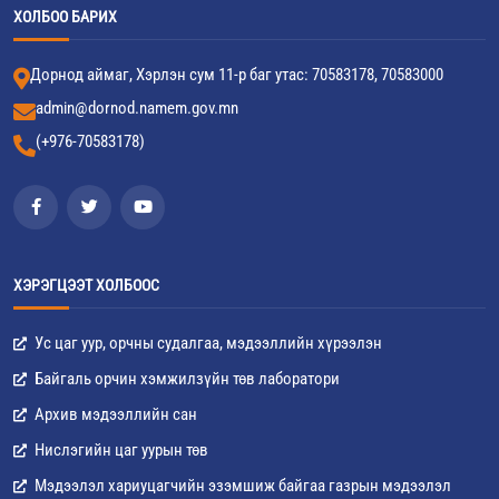
ХОЛБОО БАРИХ
Дорнод аймаг, Хэрлэн сум 11-р баг утас: 70583178, 70583000
admin@dornod.namem.gov.mn
(+976-70583178)
ХЭРЭГЦЭЭТ ХОЛБООС
Ус цаг уур, орчны судалгаа, мэдээллийн хүрээлэн
Байгаль орчин хэмжилзүйн төв лаборатори
Архив мэдээллийн сан
Нислэгийн цаг уурын төв
Мэдээлэл хариуцагчийн эзэмшиж байгаа газрын мэдээлэл