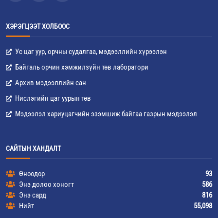
ХЭРЭГЦЭЭТ ХОЛБООС
Ус цаг уур, орчны судалгаа, мэдээллийн хүрээлэн
Байгаль орчин хэмжилзүйн төв лаборатори
Архив мэдээллийн сан
Нислэгийн цаг уурын төв
Мэдээлэл хариуцагчийн эзэмшиж байгаа газрын мэдээлэл
САЙТЫН ХАНДАЛТ
Өнөөдөр
93
Энэ долоо хоногт
586
Энэ сард
816
Нийт
55,098