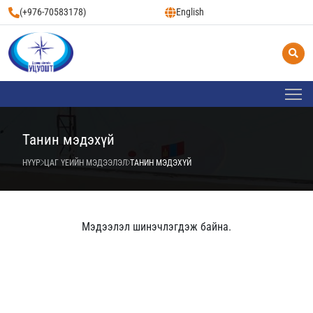
(+976-70583178)
English
Танин мэдэхүй
НҮҮР
ЦАГ ҮЕИЙН МЭДЭЭЛЭЛ
ТАНИН МЭДЭХҮЙ
Мэдээлэл шинэчлэгдэж байна.