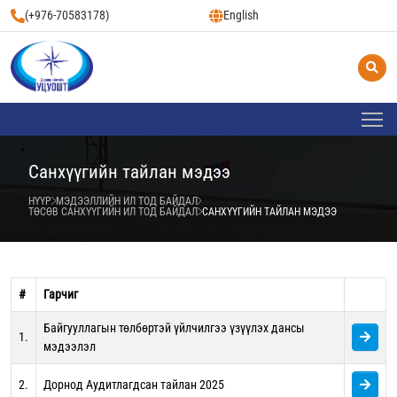
(+976-70583178)
English
Санхүүгийн тайлан мэдээ
НҮҮР
МЭДЭЭЛЛИЙН ИЛ ТОД БАЙДАЛ
ТӨСӨВ САНХҮҮГИЙН ИЛ ТОД БАЙДАЛ
САНХҮҮГИЙН ТАЙЛАН МЭДЭЭ
#
Гарчиг
Байгууллагын төлбөртэй үйлчилгээ үзүүлэх дансы
1.
мэдээлэл
2.
Дорнод Аудитлагдсан тайлан 2025