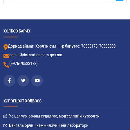
ХОЛБОО БАРИХ
Дорнод аймаг, Хэрлэн сум 11-р баг утас: 70583178, 70583000
admin@dornod.namem.gov.mn
(+976-70583178)
ХЭРЭГЦЭЭТ ХОЛБООС
Ус цаг уур, орчны судалгаа, мэдээллийн хүрээлэн
Байгаль орчин хэмжилзүйн төв лаборатори