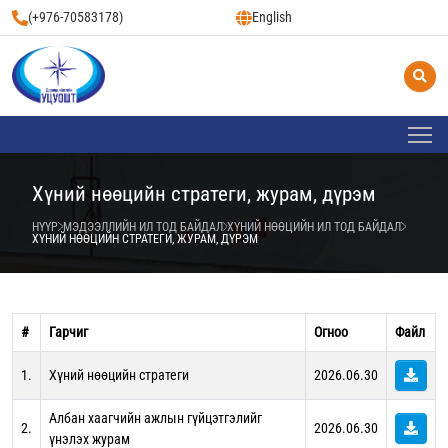
(+976-70583178)
English
Хүний нөөцийн стратеги, журам, дүрэм
НҮҮР
МЭДЭЭЛЛИЙН ИЛ ТОД БАЙДАЛ
ХҮНИЙ НӨӨЦИЙН ИЛ ТОД БАЙДАЛ
ХҮНИЙ НӨӨЦИЙН СТРАТЕГИ, ЖУРАМ, ДҮРЭМ
#
Гарчиг
Огноо
Файл
1.
Хүний нөөцийн стратеги
2026.06.30
Албан хаагчийн ажлын гүйцэтгэлийг
2.
2026.06.30
үнэлэх журам