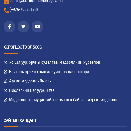
admin@dornod.namem.gov.mn
(+976-70583178)
ХЭРЭГЦЭЭТ ХОЛБООС
Ус цаг уур, орчны судалгаа, мэдээллийн хүрээлэн
Байгаль орчин хэмжилзүйн төв лаборатори
Архив мэдээллийн сан
Нислэгийн цаг уурын төв
Мэдээлэл хариуцагчийн эзэмшиж байгаа газрын мэдээлэл
САЙТЫН ХАНДАЛТ