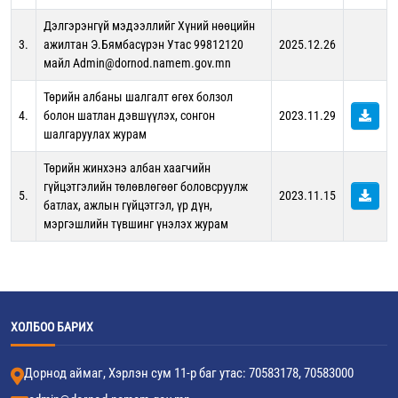
Дэлгэрэнгүй мэдээллийг Хүний нөөцийн
3.
ажилтан Э.Бямбасүрэн Утас 99812120
2025.12.26
майл Admin@dornod.namem.gov.mn
Төрийн албаны шалгалт өгөх болзол
4.
болон шатлан дэвшүүлэх, сонгон
2023.11.29
шалгаруулах журам
Төрийн жинхэнэ албан хаагчийн
гүйцэтгэлийн төлөвлөгөөг боловсруулж
5.
2023.11.15
батлах, ажлын гүйцэтгэл, үр дүн,
мэргэшлийн түвшинг үнэлэх журам
ХОЛБОО БАРИХ
Дорнод аймаг, Хэрлэн сум 11-р баг утас: 70583178, 70583000