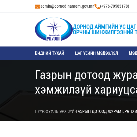
admin@dornod.namem.gov.mn
(+976-70583178)
ДОРНОД АЙМГИЙН УС ЦАГ
ОРЧНЫ ШИНЖИЛГЭЭНИЙ 
БИДНИЙ ТУХАЙ
ЦАГ ҮЕИЙН МЭДЭЭЛЭЛ
МЭД
Газрын дотоод жура
хэмжилзүй хариуцс
НҮҮР
ХУУЛЬ ЭРХ ЗҮЙ
ГАЗРЫН ДОТООД ЖУРАМ ЕРӨНХ