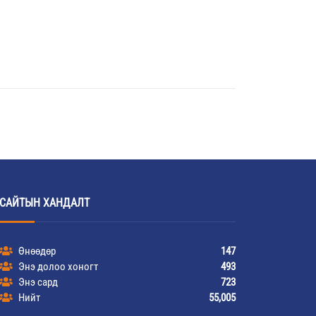
САЙТЫН ХАНДАЛТ
Өнөөдөр
147
Энэ долоо хоногт
493
Энэ сард
723
Нийт
55,005