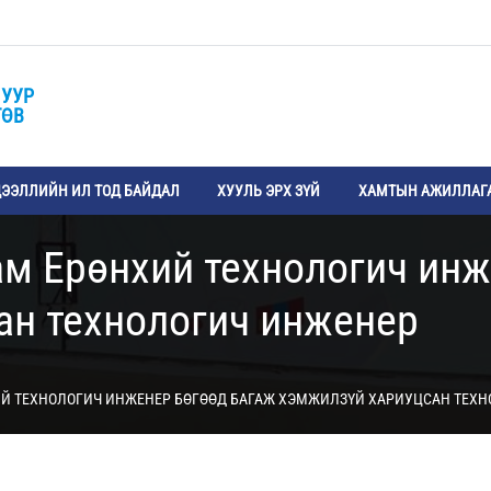
 УУР
ТӨВ
ЭЭЛЛИЙН ИЛ ТОД БАЙДАЛ
ХУУЛЬ ЭРХ ЗҮЙ
ХАМТЫН АЖИЛЛАГ
м Ерөнхий технологич инж
ан технологич инженер
ИЙ ТЕХНОЛОГИЧ ИНЖЕНЕР БӨГӨӨД БАГАЖ ХЭМЖИЛЗҮЙ ХАРИУЦСАН ТЕХ