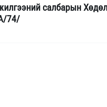
нжилгээний салбарын Хөдө
A/74/