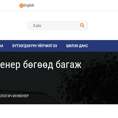
English
АА
БҮТЭЭГДЭХҮҮН ҮЙЛЧИЛГЭЭ
ШИЛЭН ДАНС
енер бөгөөд багаж
НОЛОГИЧ ИНЖЕНЕР