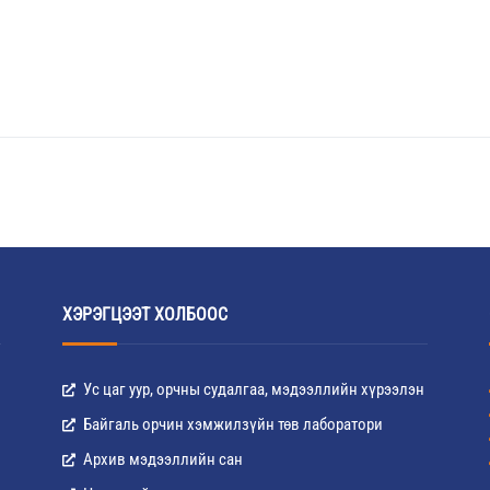
ХЭРЭГЦЭЭТ ХОЛБООС
Ус цаг уур, орчны судалгаа, мэдээллийн хүрээлэн
Байгаль орчин хэмжилзүйн төв лаборатори
Архив мэдээллийн сан