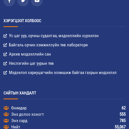
ХЭРЭГЦЭЭТ ХОЛБООС
Ус цаг уур, орчны судалгаа, мэдээллийн хүрээлэн
Байгаль орчин хэмжилзүйн төв лаборатори
Архив мэдээллийн сан
Нислэгийн цаг уурын төв
Мэдээлэл хариуцагчийн эзэмшиж байгаа газрын мэдээлэл
САЙТЫН ХАНДАЛТ
Өнөөдөр
62
Энэ долоо хоногт
555
Энэ сард
785
Нийт
55,067