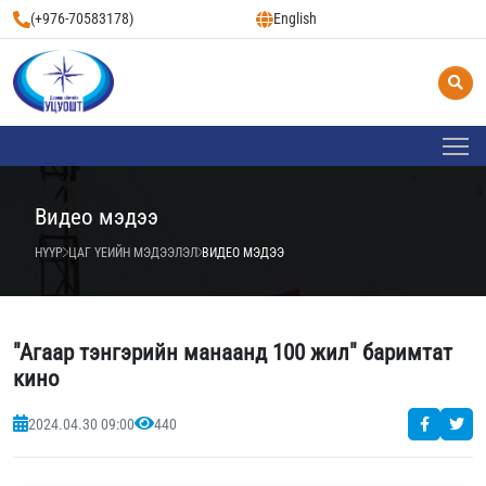
(+976-70583178)
English
Видео мэдээ
НҮҮР
ЦАГ ҮЕИЙН МЭДЭЭЛЭЛ
ВИДЕО МЭДЭЭ
"Агаар тэнгэрийн манаанд 100 жил" баримтат
кино
2024.04.30 09:00
440